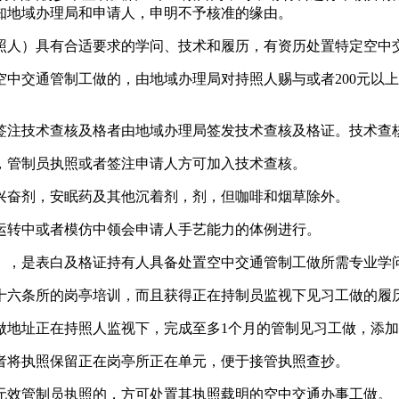
知地域办理局和申请人，申明不予核准的缘由。
人）具有合适要求的学问、技术和履历，有资历处置特定空中
通管制工做的，由地域办理局对持照人赐与或者200元以上1
注技术查核及格者由地域办理局签发技术查核及格证。技术查核
管制员执照或者签注申请人方可加入技术查核。
奋剂，安眠药及其他沉着剂，剂，但咖啡和烟草除外。
转中或者模仿中领会申请人手艺能力的体例进行。
，是表白及格证持有人具备处置空中交通管制工做所需专业学
六条所的岗亭培训，而且获得正在持制员监视下见习工做的履
地址正在持照人监视下，完成至多1个月的管制见习工做，添加
将执照保留正在岗亭所正在单元，便于接管执照查抄。
效管制员执照的，方可处置其执照载明的空中交通办事工做。