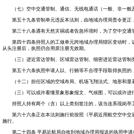
（七）空中交通管制、通信、无线电通话（一般、非一般及
第五十九条管制单元违反本法则，由地域办理局责令更正，并
第三十八条遇有天然灾祸或者告急环境时，为了空中交通管
第四十四条持照人的工做单元跨地域办理局辖区变动时，该
从头注册后，执照仍合用原注册无效期。
（三）进近雷达管制、区域雷达管制、细密进近雷达管制类
第五十六条执照申请人以、行贿等不合理手段取得执照的，由平
（十二）担任区域的空域布局、机场飞翔法式、地形和显著
（三）可以或许看懂景象形象报文、气候图，可以或许进行
持照人持有两个（含）以上类别签注的，该当连系现岗亭工
第六十六条正在本法则施行前按照《平易近用航空空中交通管制
施行。
第二十四条 平易近航局自收到地域办理局报送的执照申请材