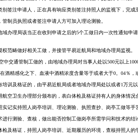
别签注申请人，正在具有响应类别签注持照人的监视下，完成至
管制员执照或者签注申请人方可加入理论测验。
办理局该当正在收到申请之后的5个工做日内一次性通知申请
权范畴做好相关工做，并接管平易近航局和地域办理局监视。
交通管制工做的，由地域办理局对当事人处以500元以上100
酒精感化之下、血液中酒精浓度含量等于或者大于0。04％，
训及格证的，由平易近航局或者地域办理局处以或者1万元以
航空卫生办理部分颁布的，表白体检及格证持有人的身体情况
实记实持照人岗亭培训、理论测验、执照查抄、岗亭工做等手
进行测验、查核，做出能否控制工做岗亭所需学问和技术的结论
检及格证，持照人岗亭培训、近期履历的环境，查核持照人的