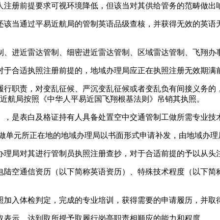
注册前提要求可视环境降低，但该当对其供给管务的范畴做出
该当通过平易近航局的管制英语品级查核，并获得无效的英语无
、进近雷达管制、细密进近雷达管制、区域雷达管制、飞翔办
于合适执照注册前提的，地域办理局应正在执照注册无效期满
责，对变乱征候、严沉变乱征候或者变乱负有间接义务的，由平
易近航局按照《中华人平易近国飞翔根基法则》吊销其执照。
，是表白及格证持有人具备处置空中交通管制工做所需专业技
做单元所正在地的地域办理局以书面形式申请补发，由地域办理
理局对其进行管制员执照注册查抄，对于合适前提的予以从头
陆空通信资历（以下简称英语资历）、特殊技术程度（以下简称
加入体检判定，完成的专业培训，获得需要的申请履历，并取
表示，达到取所授予取履行岗亭职责相顺应的能力和程度。