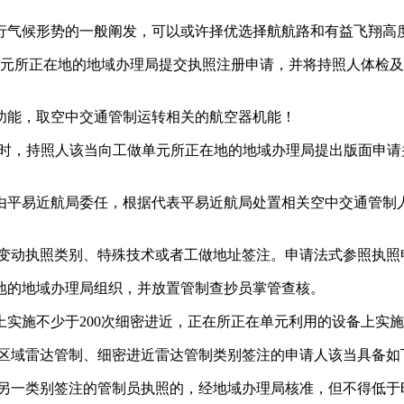
气候形势的一般阐发，可以或许择优选择航航路和有益飞翔高
所正在地的地域办理局提交执照注册申请，并将持照人体检及
能，取空中交通管制运转相关的航空器机能！
，持照人该当向工做单元所正在地的地域办理局提出版面申请
平易近航局委任，根据代表平易近航局处置相关空中交通管制人
变动执照类别、特殊技术或者工做地址签注。申请法式参照执照
的地域办理局组织，并放置管制查抄员掌管查核。
施不少于200次细密进近，正在所正在单元利用的设备上实施不
区域雷达管制、细密进近雷达管制类别签注的申请人该当具备如
另一类别签注的管制员执照的，经地域办理局核准，但不得低于