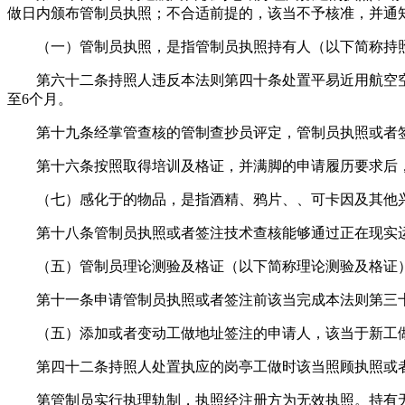
做日内颁布管制员执照；不合适前提的，该当不予核准，并通
（一）管制员执照，是指管制员执照持有人（以下简称持照
第六十二条持照人违反本法则第四十条处置平易近用航空空中交
至6个月。
第十九条经掌管查核的管制查抄员评定，管制员执照或者签
第十六条按照取得培训及格证，并满脚的申请履历要求后，
（七）感化于的物品，是指酒精、鸦片、、可卡因及其他兴
第十八条管制员执照或者签注技术查核能够通过正在现实运
（五）管制员理论测验及格证（以下简称理论测验及格证）
第十一条申请管制员执照或者签注前该当完成本法则第三十
（五）添加或者变动工做地址签注的申请人，该当于新工做
第四十二条持照人处置执应的岗亭工做时该当照顾执照或者
第管制员实行执理轨制，执照经注册方为无效执照。持有无