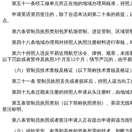
第五十一条经工做单元所正在地的地域办理局核准，持照人
申请英语资历签注的，除了合适本法则第二十条的前提，还
点。
第六条管制员执照类别包罗机场管制、进近管制、区域管制
第四十八条地域办理局对持照人执照注册材料进行审核，对
第六十持照人违反平易近用航空法令、律例、规章，未按履行职
以下罚款或者暂停其执照3个月至12个月；情节严沉的，由平
（六）管制员技术查核及格证（以下简称技术查核及格证）
第三十一条 管制员执照丢失或者损坏后，持照人该当向工
第四十九条过期未注册的持照人申请从头注册时，由地域办
第五条管制员执照类别（以下简称执照类别）、英语无线电
签注标明。
第八条管制员执照或者签注申请人正在提出申请前该当按照
（六）供给平安、有序和高效的管务所需的技术、判断力取