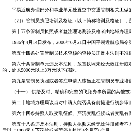
平易近航办理部分和事业单元处置空中交通管制相关工做的
（四）管制员执照培训及格证（以下简称培训及格证），是
第十五条管制员执照或者签注理论测验及格者由地域办理局
1986年4月14日发布，2006年6月21日中国平易近航总局令
第五十四条处置管制员技术查核的查抄员违反本法则不准确
第六十条管制单元违反本法则，放置执照未经无效注册或者
的，处以5000元以上3万元以下罚款。
第九条管制员执照或者签注申请人该当正在管制员专业培训
（十一） 供给及时、精确和完整的飞翔办事所需的其他技
第二十地域办理局该当对申请人能否具备前提进行初步审查，
第六十四条持照人取变乱征候、严沉变乱征候或者变乱有间
第五十八条违反本法则，持照人执照未经无效注册或者不具备
元以上1000元以下罚款或者暂停其执照3个月至6个月。