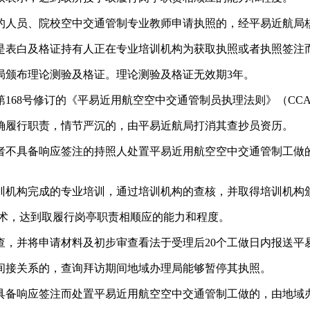
人员、院校空中交通管制专业教师申请执照的，经平易近航局核
表白及格证持有人正在专业培训机构为获取执照或者执照签注
颁布理论测验及格证。理论测验及格证无效期3年。
第168号修订的《平易近用航空空中交通管制员执理法则》（CCAR
履行职责，情节严沉的，由平易近航局打消其查抄员资历。
不具备响应签注的持照人处置平易近用航空空中交通管制工做的
机构完成的专业培训，通过培训机构的查核，并取得培训机构
术，达到取履行岗亭职责相顺应的能力和程度。
并将申请材料及初步审查看法于受理后20个工做日内报送平
接关系的，查询拜访期间地域办理局能够暂停其执照。
响应签注而处置平易近用航空空中交通管制工做的，由地域办理