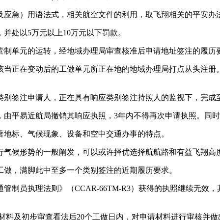
应急）用语法式，相关航空文件的利用，取飞翔相关的平安办
处以5万元以上10万元以下罚款。
制单元的运转，经地域办理局审查核准后申请地址签注的履历
当正在变动后的工做单元所正在地的地域办理局打点从头注册。
别签注申请人，正在具有响应类别签注持照人的监视下，完成至
易近航局撤销其响应执照，3年内不得再次申请执照。同时，由
地标、气候现象、设备和空中交通办事的特点。
气候形势的一般阐发，可以或许择优选择航航路和有益飞翔高
做，满脚此中至多一个类别签注的近期履历要求。
员执理法则》（CCAR-66TM-R3）获得的执照继续无效
料及初步审查看法后20个工做日内，对申请材料进行审核并做出