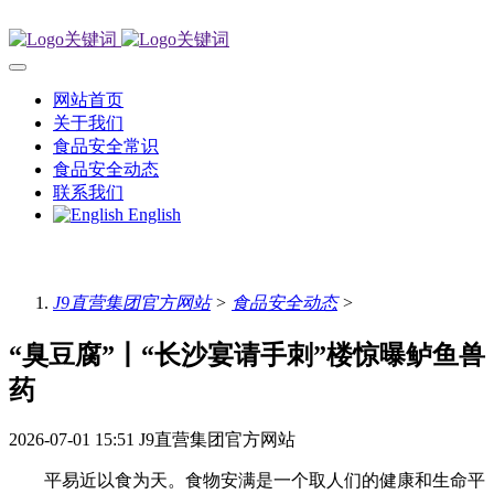
网站首页
关于我们
食品安全常识
食品安全动态
联系我们
English
J9直营集团官方网站
>
食品安全动态
>
“臭豆腐”丨“长沙宴请手刺”楼惊曝鲈鱼兽
药
2026-07-01 15:51
J9直营集团官方网站
平易近以食为天。食物安满是一个取人们的健康和生命平