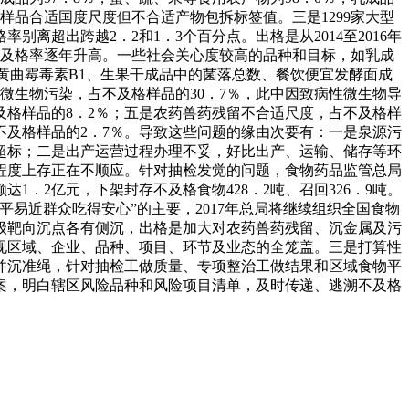
的样品合适国度尺度但不合适产物包拆标签值。三是1299家大型
格率别离超出跨越2．2和1．3个百分点。出格是从2014至2016年
检及格率逐年升高。一些社会关心度较高的品种和目标，如乳成
黄曲霉毒素B1、生果干成品中的菌落总数、餐饮便宜发酵面成
是微生物污染，占不及格样品的30．7％，此中因致病性微生物导
及格样品的8．2％；五是农药兽药残留不合适尺度，占不及格样
不及格样品的2．7％。导致这些问题的缘由次要有：一是泉源污
超标；二是出产运营过程办理不妥，好比出产、运输、储存等环
程度上存正在不顺应。针对抽检发觉的问题，食物药品监管总局
1．2亿元，下架封存不及格食物428．2吨、召回326．9吨。
易近群众吃得安心”的主要，2017年总局将继续组织全国食物
级靶向沉点各有侧沉，出格是加大对农药兽药残留、沉金属及污
现区域、企业、品种、项目、环节及业态的全笼盖。三是打算性
并沉准绳，针对抽检工做质量、专项整治工做结果和区域食物平
案，明白辖区风险品种和风险项目清单，及时传递、逃溯不及格