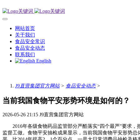
网站首页
关于我们
食品安全常识
食品安全动态
联系我们
English
J9直营集团官方网站
>
食品安全动态
>
当前我国食物平安形势环境是如何的？
2026-05-26 21:15
J9直营集团官方网站
2016年各级食物药品监管部分严酷落实“四个最严”要求
监督工做。食物平安抽检成果显示，当前我国食物平安形势总体平
平，比2014年提高2．1个百分点。一是大日常消费品抽检及格