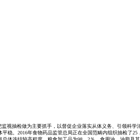
，把监视抽检做为主要抓手，以督促企业落实从体义务、引领科学
稳。2016年食物药品监管总局正在全国范畴内组织抽检了25．7
率总体连结较高程度，粮食加工品为98．2％，食用油、油脂及其