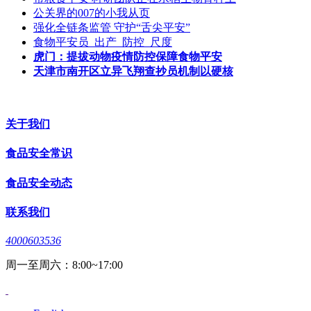
公关界的007的小我从页
强化全链条监管 守护“舌尖平安”
食物平安员_出产_防控_尺度
虎门：提拔动物疫情防控保障食物平安
天津市南开区立异飞翔查抄员机制以硬核
关于我们
食品安全常识
食品安全动态
联系我们
4000603536
周一至周六：8:00~17:00