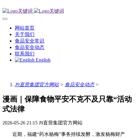
网站首页
关于我们
食品安全常识
食品安全动态
联系我们
English
J9直营集团官方网站
>
食品安全动态
>
漫画｜保障食物平安不克不及只靠“活动
式法律
2026-05-26 21:15
J9直营集团官方网站
近期，福建“药水杨梅”事务持续发酵，激发杨梅财产