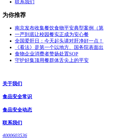
联系我们
为你推荐
南京发布收集餐饮食物平安典型案例（第
一严到底让校园餐实正成为安心餐
全国爱肝日：今天起头请对肝净好一点！
《看法》是第一个以地方、国务院表面出
食物企业消费者赞扬处置SOP
守护好集顶用餐群体舌尖上的平安
关于我们
食品安全常识
食品安全动态
联系我们
4000603536