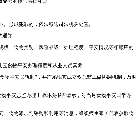
效显著的赐与表扬和励。
！
业。形成犯罪的，依法移送司法机关处置。
的通知。
规模、食物类别、风险品级、办理程度、平安情况等相顺应的
儿园食物平安办理程度和从业人员素养。
食物平安员轨制”，并连系现实成立双总监工做协调机制，及时
食物平安总监办理工做环境报告请示，对当月食物平安日常办
元、食物添加剂采购和利用等消息，组织师生家长代表参取食