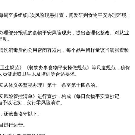
每周至多组织1次风险现患排查，阐发研判食物平安办理环境，
办理部分报现的食物平安风险现患，提出合理化整改。对从业
程度。
清洗消毒后的公用密闭容器内，每个品种留样量该当满脚查验
卫生规范》《餐饮办事食物平安操做规范》等尺度规范，确保
人员健康取卫生以及培训等合适要求。
安从体义务监视办理》第十一条至第十四条的。
安风险管控清单》进行查抄，构成《每日食物平安查抄记
当予以记实，实行零风险演讲。
，还该当恪守以下。
目进行运营。