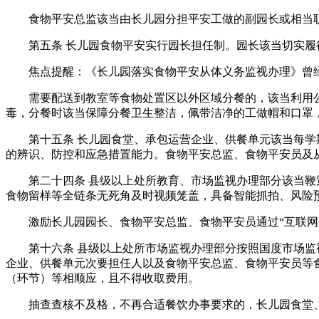
食物平安总监该当由长儿园分担平安工做的副园长或相当职务
第五条 长儿园食物平安实行园长担任制。园长该当切实履行
焦点提醒：《长儿园落实食物平安从体义务监视办理》曾经202
需要配送到教室等食物处置区以外区域分餐的，该当利用公
毒，分餐时该当保障分餐卫生整洁，佩带洁净的工做帽和口罩
第十五条 长儿园食堂、承包运营企业、供餐单元该当每学期
的辨识、防控和应急措置能力。食物平安总监、食物平安员及从
第二十四条 县级以上处所教育、市场监视办理部分该当鞭策
食物留样等全链条无死角及时视频笼盖，具备智能抓拍、风险
激励长儿园园长、食物平安总监、食物平安员通过“互联网+
第十六条 县级以上处所市场监视办理部分按照国度市场监视
企业、供餐单元次要担任人以及食物平安总监、食物平安员等
（环节）等相顺应，且不得收取费用。
抽查查核不及格，不再合适餐饮办事要求的，长儿园食堂、