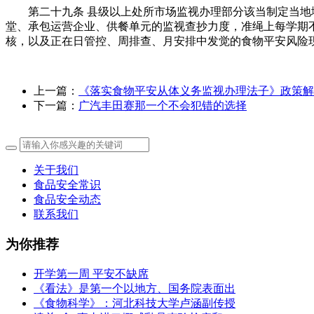
第二十九条 县级以上处所市场监视办理部分该当制定当地域
堂、承包运营企业、供餐单元的监视查抄力度，准绳上每学期
核，以及正在日管控、周排查、月安排中发觉的食物平安风险
上一篇：
《落实食物平安从体义务监视办理法子》政策解
下一篇：
广汽丰田赛那一个不会犯错的选择
关于我们
食品安全常识
食品安全动态
联系我们
为你推荐
开学第一周 平安不缺席
《看法》是第一个以地方、国务院表面出
《食物科学》：河北科技大学卢涵副传授