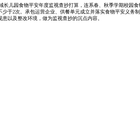
长儿园食物平安年度监视查抄打算，连系春、秋季学期校园食
不少于2次。承包运营企业、供餐单元成立并落实食物平安义务
现患以及整改环境，做为监视查抄的沉点内容。