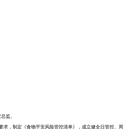
安总监。
要求，制定《食物平安风险管控清单》，成立健全日管控、周