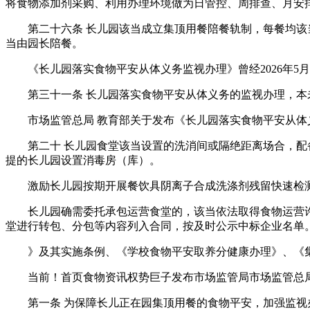
将食物添加剂采购、利用办理环境做为日管控、周排查、月安
第二十六条 长儿园该当成立集顶用餐陪餐轨制，每餐均该当
当由园长陪餐。
《长儿园落实食物平安从体义务监视办理》曾经2026年5月1
第三十一条 长儿园落实食物平安从体义务的监视办理，本未
市场监管总局 教育部关于发布《长儿园落实食物平安从体义务
第二十 长儿园食堂该当设置的洗消间或隔绝距离场合，配备
提的长儿园设置消毒房（库）。
激励长儿园按期开展餐饮具阴离子合成洗涤剂残留快速检测
长儿园确需委托承包运营食堂的，该当依法取得食物运营许
堂进行转包、分包等内容列入合同，按及时公示中标企业名单
》及其实施条例、《学校食物平安取养分健康办理》、《集
当前！首页食物资讯权势巨子发布市场监管局市场监管总局
第一条 为保障长儿正在园集顶用餐的食物平安，加强监视