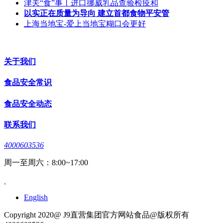
津关“食”事丨进口挪威乳品查验检疫和
以实正在质量为导向 建立首都食物平安管
上海当地宝-爱上当地宝糊口会更好
关于我们
食品安全常识
食品安全动态
联系我们
4000603536
周一至周六：8:00~17:00
English
Copyright 2020@ J9直营集团官方网站食品@版权所有