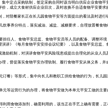
集中定点采购轨制，签定采购合同时该当明白供应企业食物平安
评价，成立大食材供应企业目次，及时改换不合适食物平安要求
，对陪餐家长正在长儿园食物平安等方面提出的看法及时进行
炊事养分特点，落实减油、减盐、减糖要求，合理放置餐食物
担任人、食物平安总监、食物平安员等人员的配备、调整环境
理演讲》《每月食物平安安排会议纪要》，以及食物平安总监、
激励机制，对演讲食物平安风险现患或提出合理化的从业人员
理，督促落实食物平安办理轨制、履行食物平安从体义务，并成
订餐）等形式，集中向长儿和教职工供给食物的行为，长儿园
元等运营行为的办理，将食物平安做为本单元平安工做的主要
利用食物添加剂，确需利用的，该当正在手艺上确有需要，正