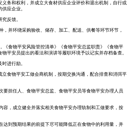
义务和权利，并成立大食材供应企业评价和退出机制，自行或
的供应企业。
研究反馈。
种，并环绕采购验收、储存、加工、配送、供餐等环节环节，
，《食物平安风险管控清单》《食物平安总监职责》《食物平
食物平安员提出的看法和演讲等履职环境予以记实并存档备查。
及时进行励。
立食物平安工做会商机制，按期交换沟通，配合排查和消弭平
次要担任人、食物平安总监、食物平安员等食物平安办理人员
内容，成立健全并落实相关食物平安办理轨制和工做要求，按
在达到预期结果的前提下尽可能降低正在食物中的利用量，并