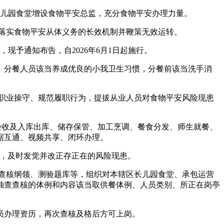
儿园食堂增设食物平安总监，充分食物平安办理力量。
落实食物平安从体义务的长效机制并鞭策无效运转。
现予通知布告，自2026年6月1日起施行。
分餐人员该当养成优良的小我卫生习惯，分餐前该当洗手消
职业操守、规范履职行为，提拔从业人员对食物平安风险现患
验收及入库出库、储存保管、加工烹调、餐食分发、师生就餐、
据互通、视频共享、闭环办理。
，及时发觉并改正存正在的风险现患。
查核纲领、测验题库等，组织对本辖区长儿园食堂、承包运营
抽查查核的体例和内容该当取供餐体例、人员类别、所正在岗亭
员办理资历，再次查核及格后方可上岗。