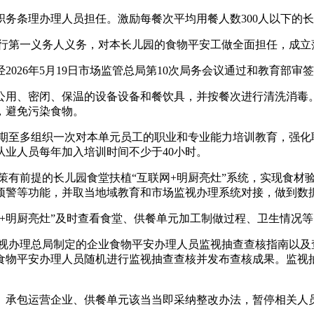
条理办理人员担任。激励每餐次平均用餐人数300人以下的长
第一义务人义务，对本长儿园的食物平安工做全面担任，成立
6年5月19日市场监管总局第10次局务会议通过和教育部审签，
用、密闭、保温的设备设备和餐饮具，并按餐次进行清洗消毒。
，避免污染食物。
至多组织一次对本单元员工的职业和专业能力培训教育，强化
业人员每年加入培训时间不少于40小时。
有前提的长儿园食堂扶植“互联网+明厨亮灶”系统，实现食材
预警等功能，并取当地域教育和市场监视办理系统对接，做到数
明厨亮灶”及时查看食堂、供餐单元加工制做过程、卫生情况等
办理总局制定的企业食物平安办理人员监视抽查查核指南以及
食物平安办理人员随机进行监视抽查查核并发布查核成果。监视
承包运营企业、供餐单元该当当即采纳整改办法，暂停相关人