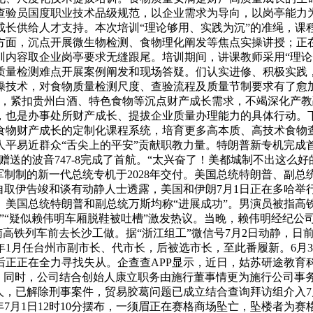
查验员国度职业技术品级规范，以企业需求为导向，以岗亭能力
成长供给人才支持。本次培训“理论够用、实践为沉”的准绳，课
方面，沉点开展微生物检测、食物理化阐发等焦点实操讲授；正
内容取企业岗亭要求无缝跟尾。培训期间，讲课教师采用“理论+
质量检测难点开展案例阐发和现场答疑。们认实进修、积极实践
操技术，对食物质量检测尺度、查验流程及质量节制要求有了愈
势，紧扣贵州白酒、特色食物等沉点财产成长需求，不竭深化产
，也是办事处所财产成长、提拔企业质量办理能力的具体行动。
物财产成长的定制化课程系统，培育更多高本质、高技术食物查验
人平易近群众“舌尖上的平安”贡献职教力量。特朗普新专机完成
塔尔赠送的波音747-8完成了首航。“太兴奋了！美都城制不出这
军制制的新一代总统专机于2028年交付。美国总统特朗普、副
自取伊告竣和谈有动静人士透露，美国和伊朗7月1日正在多哈
。美国总统特朗普和副总统万斯均称“进展成功”。男演员被指高
臭”“疑似赖伟明车厢脱鞋被吐槽”激发热议。当晚，赖伟明经纪
南高铁列车前去长沙工做。据“浙江组工”微信号7月2日动静，日
5年1月任台州市副市长、代市长，后被选市长，至此番履新。6月
后正正在全力寻找失从。企查查APP显示，近日，姑苏研途教育
。同时，公司结合创始人康立职务由施行董事情更为施行公司事务
人，已解除刑事案件，贸易胶葛问题已成立结合查询拜访组介入7
6年7月1日12时10分摆布，一须眉正在赛格商场坠亡，坠楼者