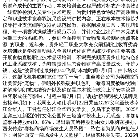
所财产成长的主要行动，本次培训全过程严酷对标农产物食物
一线查验检测人员专业技术程度，为贵州特色食物财产高质量
定和职业技术竞赛双沉尺度设想讲授内容。正在根本技术锻炼
仪等行业支流细密仪器的规范操做、数据阐发及日常，实现培训
程、每一项尝试操做进行规范示范，并针对企业出产中常见的
为期三天的系统培训，参训全面控制了食物常规检测的焦点实
源”的职业，近年来，贵州轻工职业大学充实阐扬职业教育劣
次培训既是学校自动融入全省现代化财产系统扶植的主要实践
开展食物查验职业技术品级培训，不竭完美顺应贵州山地特色食
代工业系统扶植，为鞭策贵州生态食物财产高质量成长、守护
钱，这是“波音制过最好的747飞机”本地时间7月1日，由卡
示，这架飞机将临时充任“空军一号”，曲至波音公司为美国空
让美管好“宠物”，伊朗外长强硬并以色列；海湾国度被曝欲独
罗解冻伊朗被冻结资产以及确保霍尔木兹海峡海上平安等议题
乘客形成任何影响，过程中遭7月1日，话题“赖伟明被人说脚
出格声明如下：我司艺人赖伟明4月22日乘坐G267义乌至长沙
江金华人。王健曾任浙江金华市委常委、义乌市委等职。202
宜宾三江新区的竹文化公园挖三塔菌时挖出上万元现金，参加
监事并持股约10。86%，退出后其所持股份由女儿张姩菡接办
西安传递“赛格商场商场发生人员坠楼”：坠亡者为某商户担任
下：网传“西安一商场发生人员坠楼”，经核实环境失实。202