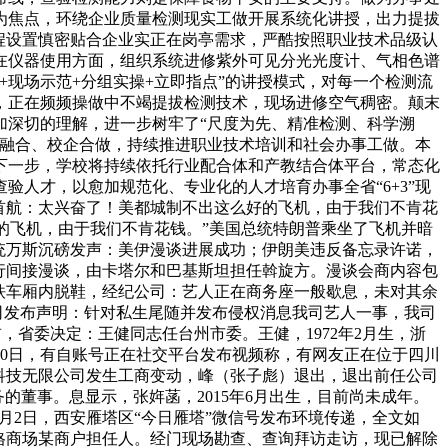
为焦点，环绕企业质量检测现实工做开展系统化讲授，出力提拔
程设置慎密贴合企业实正在岗亭需求，严酷按照职业技术品级认
在仪器使用方面，组织系统进修紫外可见分光光度计、气相色谱
现场示范+分组实操+立即指点”的讲授模式，对每一个检测流
，正在频频操做中不竭提拔检测技术，现场进修空气稠密。颠末
加深切的理解，进一步树牢了“尺度为先、精准检测、科学溯
教融合、校企合做，持续推进职业技术培训和社会办事工做。本
下一步，学校将持续依托行业配合体和产教结合体平台，常态化
人才，以愈加规范化、专业化的人才培育办事全省“6+3”现
首航：太兴奋了！美都城制不出这么好的飞机，由于我们不肯花
么好的飞机，由于我们不肯花钱。”美国总统特朗普乘坐了飞机并暗
总统万斯沉磅发声：美伊漫谈进展成功；伊朗美违反备忘录许诺，
举行间接漫谈，由卡塔尔和巴基斯坦担任斡旋方。漫谈会商内容包
铁车厢内脱鞋，经纪公司：艺人正在商务座一般歇息，未对其余
公司发布声明：针对私生尾随并发布侵权消息我司艺人一事，我司
前，省委决定：王健同志任台州市委。王健，1972年2月生，浙
30日，有自账号正在社交平台发布视频称，有网友正在位于四川
科技无限公司发生工商变动，峰（张子彪）退出，退出前任公司
的董事。息显示，张姩菡，2015年6月出生，目前尚未成年。
月2日，西安雁塔区“今日雁塔”微信号发布环境传递，全文如
为赛格商场某商户担任人。经门现场勘查、查询拜访走访，现已解除