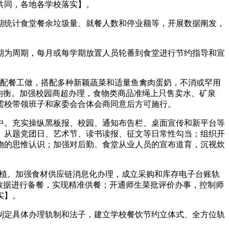
共同，各地各学校落实】。
统计食堂餐余垃圾量、就餐人数和停业额等，开展数据阐发，
为周期，每月或每学期放置人员轮番到食堂进行节约指导和宣
配餐工做，搭配多种新颖蔬菜和适量鱼禽肉蛋奶，不消或罕用
均衡。加强校园商超办理，食物类商品准绳上只售卖水、矿泉
需校带领班子和家委会合体会商同意后方可施行。
。充实操纵黑板报、校园、通知布告栏、桌面宣传和新平台等
、从题党团日、艺术节、读书读报、征文等日常性勾当；组织开
物的思惟认识；加强对后勤、食堂从业人员的宣布道育，沉视炊
植。加强食材供应链消息化办理，成立采购和库存电子台账轨
数据进行备餐，实现精准供餐；开通师生菜批评价办事，控制师
实】。
定具体办理轨制和法子，建立学校餐饮节约立体式、全方位轨