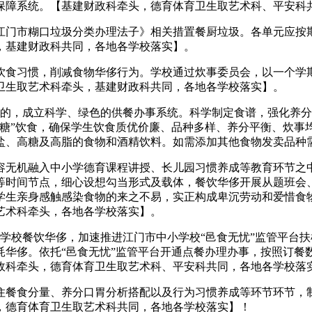
保障系统。【基建财政科牵头，德育体育卫生取艺术科、平安科
门市糊口垃圾分类办理法子》相关措置餐厨垃圾。各单元应按期
，基建财政科共同，各地各学校落实】。
食习惯，削减食物华侈行为。学校通过炊事委员会，以一个学期
卫生取艺术科牵头，基建财政科共同，各地各学校落实】。
，成立科学、绿色的供餐办事系统。科学制定食谱，强化养分
低糖”饮食，确保学生饮食质优价廉、品种多样、养分平衡、炊事
盐、高糖及高脂的食物和酒精饮料。如需添加其他食物发卖品种
无机融入中小学德育课程讲授、长儿园习惯养成等教育环节之中
等时间节点，细心设想勾当形式及载体，餐饮华侈开展从题班会
学生亲身感触感染食物的来之不易，实正构成卑沉劳动和爱惜食
艺术科牵头，各地各学校落实】。
校餐饮华侈，加速推进江门市中小学校“邑食无忧”监管平台扶
耗华侈。依托“邑食无忧”监管平台开通点餐办理办事，按照订餐
政科牵头，德育体育卫生取艺术科、平安科共同，各地各学校落
餐食分量、养分口胃分析搭配以及行为习惯养成等环节环节，制
，德育体育卫生取艺术科共同，各地各学校落实】！