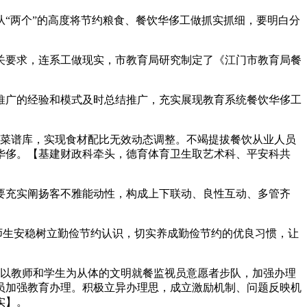
“两个”的高度将节约粮食、餐饮华侈工做抓实抓细，要明白分
要求，连系工做现实，市教育局研究制定了《江门市教育局餐
广的经验和模式及时总结推广，充实展现教育系统餐饮华侈工
菜谱库，实现食材配比无效动态调整。不竭提拔餐饮从业人员
华侈。【基建财政科牵头，德育体育卫生取艺术科、平安科共
充实阐扬客不雅能动性，构成上下联动、良性互动、多管齐
师生安稳树立勤俭节约认识，切实养成勤俭节约的优良习惯，让
以教师和学生为从体的文明就餐监视员意愿者步队，加强办理
员加强教育办理。积极立异办理思，成立激励机制、问题反映机
实】。