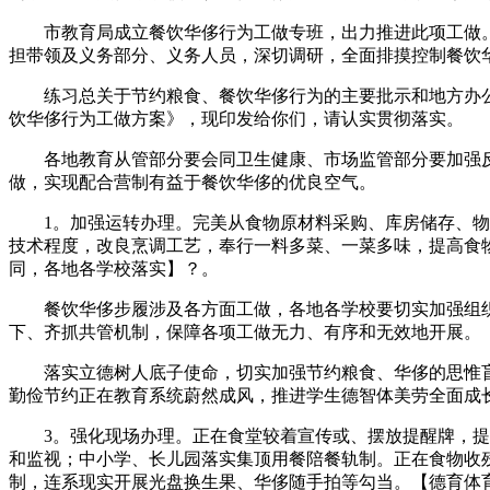
市教育局成立餐饮华侈行为工做专班，出力推进此项工做。各
担带领及义务部分、义务人员，深切调研，全面排摸控制餐饮
练习总关于节约粮食、餐饮华侈行为的主要批示和地方办公
饮华侈行为工做方案》，现印发给你们，请认实贯彻落实。
各地教育从管部分要会同卫生健康、市场监管部分要加强反
做，实现配合营制有益于餐饮华侈的优良空气。
1。加强运转办理。完美从食物原材料采购、库房储存、物流
技术程度，改良烹调工艺，奉行一料多菜、一菜多味，提高食
同，各地各学校落实】？。
餐饮华侈步履涉及各方面工做，各地各学校要切实加强组织
下、齐抓共管机制，保障各项工做无力、有序和无效地开展。
落实立德树人底子使命，切实加强节约粮食、华侈的思惟盲目
勤俭节约正在教育系统蔚然成风，推进学生德智体美劳全面成
3。强化现场办理。正在食堂较着宣传或、摆放提醒牌，提示
和监视；中小学、长儿园落实集顶用餐陪餐轨制。正在食物收
制，连系现实开展光盘换生果、华侈随手拍等勾当。【德育体