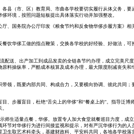
县（市、区）教育局、市曲各学校要切实履行从体义务，要从
华侈环境，按照问题短板提出具体落实行动并加强整改。
厅、国务院办公厅印发《粮食节约和反食物华侈步履方案》相关
餐饮华侈工做的指点鞭策，交换各学校的好经验、好做法，可推
配送、出产加工到成品发卖的全链条节约办理，成立完美尺度
物原料操纵率，严酷成本核算及成本办理，最大限度削减丧失和
带领，既要内部共同、构成合力，又要横向协调、彼此共同；要
、步履盲目，杜绝“舌尖上的华侈”和“餐桌上的”。指导泛博
长。
师生适量点餐，华侈。放置专人加大食堂就餐巡目力度，成立
残环节对华侈行为进行间接监视和提示，对有严沉华侈行为的人
育卫生取艺术科牵头，基建财政科、平安科共同，各地各学校落