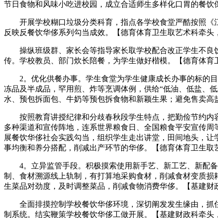
节日食物和风味小吃进校园，成立合适师生多样化口胃的餐饮
开展学校糊口垃圾分类科育，指点各学校食堂严酷按照《江
反映反餐饮华侈系列勾当成效。【德育体育卫生取艺术科牵头
操纵班级群、家长会等指导家长取学校配合改正学生不良饮
传。学校教员、部门炊长陪餐，为学生做好楷模。【德育体育
2。优化供餐办事。学生食堂为学生健康成长办事的标的目的
冻品及半成品，罕用煎、炸等烹调体例，供给“低油、低盐、
水、预包拆面包、牛奶等预包拆食物和新颖生果；避免售卖高
按照教育讲授纪律和分歧春秋段学生特点，把勤俭节约内容
多种渠道和宣传阵地，连系世界粮食日、全国粮食平安宣传周
展餐饮华侈社会实践勾当，组织学生走出讲堂，田间地头，让
事均衡和养分搭配，削减出产环节的华侈。【德育体育卫生取
4。立异监管手段。积极摸索使用新手艺、新工艺、新配备学
制、食材溯源线上轨制，有打算地采购食材，削减食材变质损
生菜品对劲度，及时调整菜品，削减食物消费华侈。【基建财
全面排摸控制学校餐饮华侈环境，深切阐发发生缘由，抓住
制系统。结实鞭策学校餐饮华侈工做开展。【基建财政科牵头