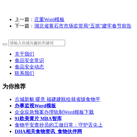
上一篇：
庄重Word模板
下一篇：
湖北省黄石市市场监管局“五抓”建牢春节前告
关于我们
食品安全常识
食品安全动态
联系我们
为你推荐
古城新貌 暖意 福建建瓯绘就省级食物平
办事监视Word模板
企业应急预案办理轨制Word模板下载
91欧美黄片 MBA智库
食物平安查抄员的工做日常：守护舌尖上
DHA相关食物资讯_食物伙伴网