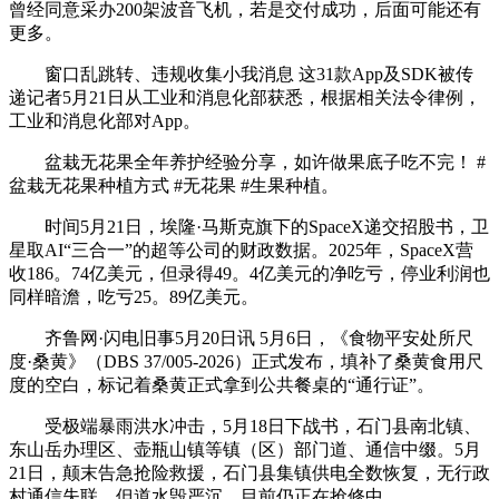
曾经同意采办200架波音飞机，若是交付成功，后面可能还有
更多。
窗口乱跳转、违规收集小我消息 这31款App及SDK被传
递记者5月21日从工业和消息化部获悉，根据相关法令律例，
工业和消息化部对App。
盆栽无花果全年养护经验分享，如许做果底子吃不完！ #
盆栽无花果种植方式 #无花果 #生果种植。
时间5月21日，埃隆·马斯克旗下的SpaceX递交招股书，卫
星取AI“三合一”的超等公司的财政数据。2025年，SpaceX营
收186。74亿美元，但录得49。4亿美元的净吃亏，停业利润也
同样暗澹，吃亏25。89亿美元。
齐鲁网·闪电旧事5月20日讯 5月6日，《食物平安处所尺
度·桑黄》（DBS 37/005-2026）正式发布，填补了桑黄食用尺
度的空白，标记着桑黄正式拿到公共餐桌的“通行证”。
受极端暴雨洪水冲击，5月18日下战书，石门县南北镇、
东山岳办理区、壶瓶山镇等镇（区）部门道、通信中缀。5月
21日，颠末告急抢险救援，石门县集镇供电全数恢复，无行政
村通信失联，但道水毁严沉，目前仍正在抢修中。