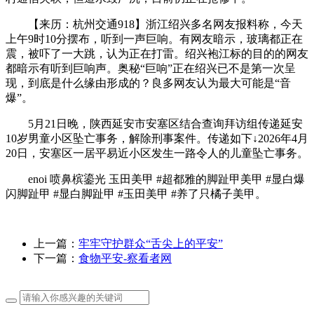
【来历：杭州交通918】浙江绍兴多名网友报料称，今天
上午9时10分摆布，听到一声巨响。有网友暗示，玻璃都正在
震，被吓了一大跳，认为正在打雷。绍兴袍江标的目的的网友
都暗示有听到巨响声。奥秘“巨响”正在绍兴已不是第一次呈
现，到底是什么缘由形成的？良多网友认为最大可能是“音
爆”。
5月21日晚，陕西延安市安塞区结合查询拜访组传递延安
10岁男童小区坠亡事务，解除刑事案件。传递如下↓2026年4月
20日，安塞区一居平易近小区发生一路令人的儿童坠亡事务。
enoi 喷鼻槟鎏光 玉田美甲 #超都雅的脚趾甲美甲 #显白爆
闪脚趾甲 #显白脚趾甲 #玉田美甲 #养了只橘子美甲。
上一篇：
牢牢守护群众“舌尖上的平安”
下一篇：
食物平安-察看者网