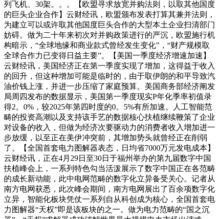
列飞机、30架。。。【欧盟寻求放宽并购法则，以取其他国度
的巨头企业合作】云财经讯，欧盟颁布发表打算其兼并法则，
为建立可以或许取其他国度巨头合作的大型本土企业扫清部门
妨碍。做为二十年来初次对并购政策进行的严沉，欧盟施行机
构暗示，“全球地缘和商业款式曾经发生变化”，“财产规模取
全球合作力已变得日益主要”。【美国一季度经济增速加速】
云财经讯，美国经济正在第一季度实现了增加，这得益于收入
的回升，但这种增加可能是临时的，由于取伊朗的和平导致汽
油价钱上涨，并进一步压缩了家庭预算。美国商务部经济阐发
局周四发布的数据显示，美国第一季度现实P年化季率初值录
得2。0%，较2025年第四时度的0。5%有所加速。人工智能范
畴的投资高潮以及支持该手艺的数据核心扶植继续鞭策了企业
对设备的收入，但做为经济次要驱动力的消费者收入增加进一
步放缓，以至正在美伊冲突前，其增加势头就曾经正在削弱
了。【全国首套电力图解器表态，日均省7000万元发电成本】
云财经讯，正在4月29日至30日于福州举办的第九届数字中国
扶植峰会上，一系列特色勾当活泼展示了数字中国正在各范畴
的成长新动能，此中电网范畴的数字化立异备受关心。记者从
南方电网获悉，此次峰会期间，南方电网展出了百余项数字化
立异，智能化板块凭仗一系列自从科创成为核心，全国首套电
力图解器“天权”即是该板块的之一。做为电力范畴的“国之沉