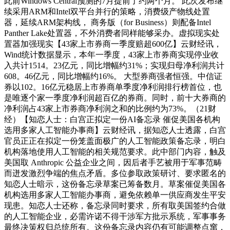
此前Windows Central预测的7月提前了约两个月。 此次发布继
续采用ARM和Intel双平台并行的策略，消费级产物线处置
器，延续ARM架构线， 商务版（for Business）则配备Intel
Panther Lake处置器，不外消费者同样能够采办。虚拟现实处
置器加强现实【43家上市券商一季度赔超600亿】云财经讯，
Wind统计数据显示，本年一季度，43家上市券商实现停业收
入共计1514。23亿元，同比增幅约31%；实现归母净利润共计
608。46亿元，同比增幅约16%。 大型券商强者恒强。中信证
券以102。16亿元稳居上市券商单季度净利润排行榜首位，也
是唯逐个家一季度净利润超百亿的券商。同时，前十大券商的
净利润占43家上市券商净利润之和的比例约为73%。（21财
经）【知恋人士：白宫正拟定一份AI备忘录 催促美国各机构
选用多家人工智能办事商】云财经讯，据知恋人士透露，白宫
官员正正在拟定一份笼盖面极广的人工智能政策备忘录，明白
机构落地使用人工智能的相关规范要求。此中部门内容，触及
美国取 Anthropic 公益企业之间，因后者手艺被用于军事范畴
而迸发激烈争端的焦点矛盾。多位参取政策研讨、要求匿名的
知恋人士暗示，这份备忘录草案已筹备数月。草案催促美国各
机构选用多家人工智能办事商，避免依赖单一供应商发生平安
现患。知恋人士还称，备忘录同时要求，所有取美国签约合做
的人工智能企业，必需许诺不得干涉军方批示系统，军事事务
最终决策权归总统所有。这份备忘录内容仍有可能调整点窜，