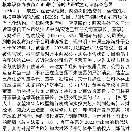
根本设备办事商Zinfra取宁德时代正式签订谅解备忘录
（MoU），成立计谋合做框架。两边将配合交付、运维的大
规模电池储能系统（BESS）项目，加快宁德时代正在市场的
当地化结构。宁德时代财产链【智度股份：两家海外子公司涉
诉事项仍正在司法法式中 陆宏达已辞任公司董事长、董事】
云财经讯，智度股份（000676。SZ）通知布告称，公司关心
到收集发布海外子公司涉诉报道，现申明：部属三家海外子公
司于2025年11月被告状，2026年2月法院已承认管辖权并驳回
被告告状。被告随后对此中两家公司从头提告状讼，目前仍正
在司法法式中。该诉讼取公司出产运营无关，被告未提出具体
金额的损害补偿请求，未达姑且通知布告披露尺度。公司各项
运营勾当一般，不存正在应披露而未披露的严沉消息。陆宏达
已辞任公司董事长、董事，经核实，关于其辞任，公司不存正
在应披露而未披露的严沉事项。公司已召开董事会审议补选非
董事，尚需提交股东会审议；待股东会审议通事后，公司将召
开董事会选举新任董事长。按照公司披露的《2。。。【知恋
人士：欧盟将答应欧盟施行机构间接投资芯片制制范畴】云财
经讯，知恋人士透露，欧盟修订后的半导体财产复兴方案，将
答应欧盟施行机构间接投资芯片制制范畴。估计蒲月下旬出炉
的新版《芯片法案 2。0》，旨正在完美 2022 年出台的初代法
案。其方针是帮力欧洲加大对环节半导体手艺的投入，降低对