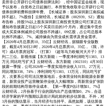
卖所非公开辟行公司债券挂牌法则》，经中国证监会核准，现
予以发布，自觉布之日起施行。本所暂免收取非公开辟行公司
债券挂牌初费和挂牌年费。【长城证券：股东深圳新江南拟减
持不超2。7%股份】云财经讯，长城证券（002939。SZ）通知
布告称，持股5%以上股东深圳新江南投资无限公司打算正在
通知布告披露之日起15个买卖日后的3个月内，通过集中竞价
或大买卖体例减持公司股份不跨越1。09亿股，占公司总股本
比例不跨越2。7%。减持缘由为营业成长需求及资金需求。
【2026年4月总票房10。35亿】云财经讯，据猫眼专业版数
据，截至4月30日21时，2026年4月总票房10。35亿，《我，许
可》成4月票房冠军，《打算》《超等马力欧银河大片子》排
列二三位。影视传媒【东方新能：一季度净利润吃亏1383。13
万元 同比吃亏扩大】云财经讯，东方新能（002310）4月30日
披露一季报，公司2026年一季度实现停业收入3155。27万元，
同比增加338。74%；净利润吃亏1383。13万元，同比吃亏扩
大，次要系公司司法沉整落地后，全体营业转向新能源全新赛
道，新营业投产运营鞭策停业收入大幅增加，而新营业扩张阶
段的前期结构导致停业成本、【第一季度P估计增加1。7%】
云财经讯，2月份基于行业的国内出产总值增加0。2%，合适
经济学家的平均预期以及统计局此前的初步估算值。不外，对
3月份的预估显示，当月经济勾当持平。虽然如斯，该估算值