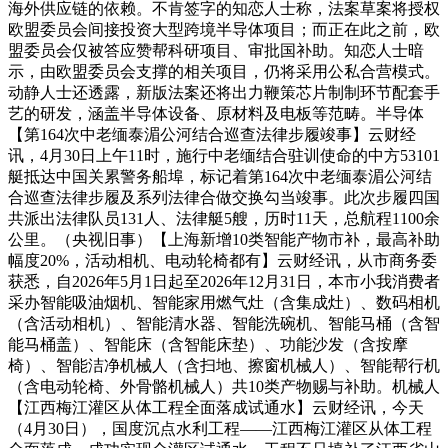
海外供应链的依赖。不肯签字的知恋人士称，法案草案将授权
欧盟委员会间接投资大型跨境半导体项目；而正在此之前，欧
盟委员会仅被答应赞帮科研项目、审批国补助。知恋人士暗
示，由欧盟委员会支撑的相关项目，仍将采用公私合营模式。
动静人士还透露，新版法案还将出力鞭策芯片制制环节配套手
艺的研发，涵盖半导体设备、原材料及电板等范畴。半导体
【第164次中老缅泰湄公河结合巡查法律步履竣事】云财经
讯，4月30日上午11时，施行中老缅结合驻训使命的中方53101
艇抵达中国关累警务船埠，标记着第164次中老缅泰湄公河结
合巡查法律步履及系列法律合做交换勾当竣事。此次步履四国
共派出法律队员131人、法律艇5艘，历时11天，总航程1100余
公里。（央视旧事）【上海新增10类智能产物市补，最高补助
幅度20%，活动相机、电动轮椅都有】云财经讯，从市商务委
获悉，自2026年5月1日起至2026年12月31日，本市小我消费者
采办智能吸油烟机、智能家用燃气灶（含集成灶）、数码相机
（含活动相机）、智能清水器、智能洗碗机、智能马桶（含智
能马桶盖）、智能床（含智能床垫）、功能沙发（含按摩
椅）、智能洁净机械人（含扫地、擦窗机械人）、智能帮行机
（含电动轮椅、外骨骼机械人）共10类产物赐与补助。机械人
【江西梅江灌区从体工程全面落成试通水】云财经讯，今天
（4月30日），国度沉点水利工程——江西梅江灌区从体工程