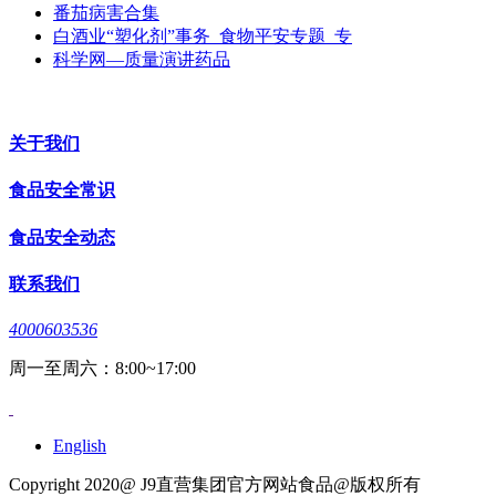
番茄病害合集
白酒业“塑化剂”事务_食物平安专题_专
科学网—质量演讲药品
关于我们
食品安全常识
食品安全动态
联系我们
4000603536
周一至周六：8:00~17:00
English
Copyright 2020@ J9直营集团官方网站食品@版权所有