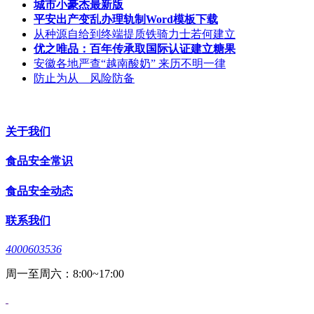
城市小豪杰最新版
平安出产变乱办理轨制Word模板下载
从种源自给到终端提质铁骑力士若何建立
优之唯品：百年传承取国际认证建立糖果
安徽各地严查“越南酸奶” 来历不明一律
防止为从 风险防备
关于我们
食品安全常识
食品安全动态
联系我们
4000603536
周一至周六：8:00~17:00