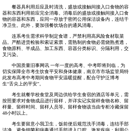
餐器具利用后应及时清洗，盛放或接触间接入口食物的容
器和东西利用前应完全消毒。消毒后的盛放或接触间接入口食
物的容器和东西，应同一存放于密闭公用保洁设备内，连结干
净卫生。此外，要加强餐饮场合的通风消毒。
连系考生需求科学制定食谱，严禁利用高风险食材取菜
品。严酷进货检验和索证索票，需熟制的食物必需烧熟煮透，
食物原料、半成品、加工东西、容器分类标识、分隔利用，交
叉污染。
中国质量旧事网讯 一年一度的高考、中考即将到临，为
切实保障全市考生饮食平安和身体健康，南京市市场监管局特
此发布高考中考期间食物平安温暖提醒，配合守护泛博考
生“舌尖上的平安”。
考生就餐学校食堂及周边供给学生食宿的酒店等单元，需
按照要求对食物成品进行留样，并详实记实留样食物名称、留
样量、留样时间、留样人员等。留样食物该当由专柜冷藏保留
48小时以上。
考生要留意小我卫生，饭前便后规范洗手消毒，连结手部
洁净，避免细菌和病毒通过手部进入口腔，激发疾病；利用公