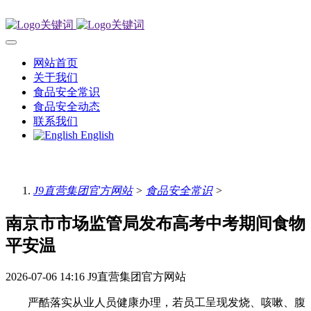
网站首页
关于我们
食品安全常识
食品安全动态
联系我们
English
J9直营集团官方网站
>
食品安全常识
>
南京市市场监管局发布高考中考期间食物
平安温
2026-07-06 14:16
J9直营集团官方网站
严酷落实从业人员健康办理，若员工呈现发烧、咳嗽、腹