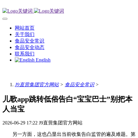
网站首页
关于我们
食品安全常识
食品安全动态
联系我们
English
J9直营集团官方网站
>
食品安全常识
>
儿歌app跳转低俗告白“宝宝巴士”别把本
人当宝
2026-06-29 17:22
J9直营集团官方网站
另一方面，这也凸显出当前收集告白监管的遍及难题。第