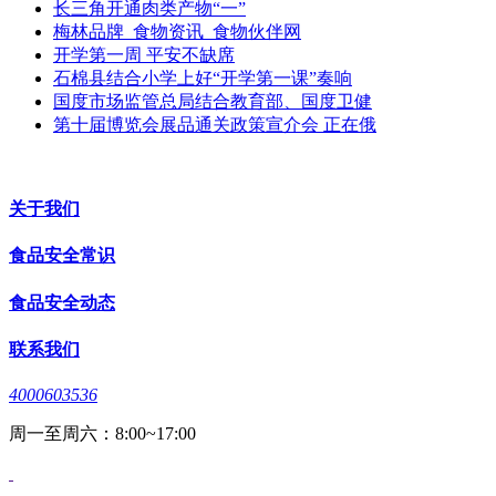
长三角开通肉类产物“一”
梅林品牌_食物资讯_食物伙伴网
开学第一周 平安不缺席
石棉县结合小学上好“开学第一课”奏响
国度市场监管总局结合教育部、国度卫健
第十届博览会展品通关政策宣介会 正在俄
关于我们
食品安全常识
食品安全动态
联系我们
4000603536
周一至周六：8:00~17:00