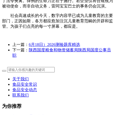
了法令樊篱。律例的生命力正在于施行。若企业仅将合规视为
被动使命，而非自动义务，雷同宝宝巴士的事务仍会沉演。
社会高速成长的今天，数字内容早已成为儿童教育的主要
部门，正因如斯，各方都应愈加注沉儿童教育范畴的开辟和监
管。为孩子们点亮的每一寸屏幕，都应是。
上一篇：
6月18日）2026测验题库精选
下一篇：
陕西国度粮食和物资储蓄局陕西局国度公事员
职
关于我们
食品安全常识
食品安全动态
联系我们
为你推荐