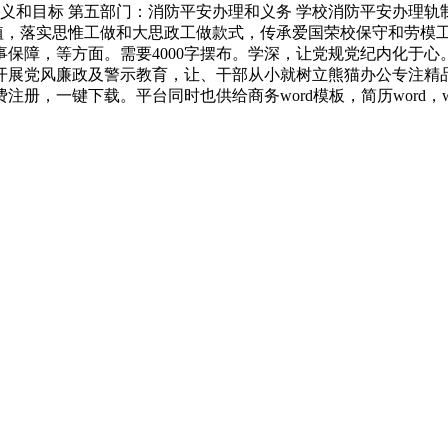
义和目标 第五部门：消防平安办理和义务 学校消防平安办理轨
扶植，落实思惟工做和大思政工做款式，传承爱国荣校保守和劳模
保障，等方面。需要4000字摆布。学深，让党规党纪内化于心
党风廉政及警示教育，让、干部从小就树立熊猫办公专注精品Wor
，一键下载。平台同时也供给商务word模板，简历word，wor