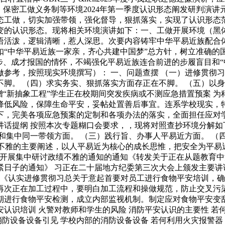
保密工做义务制等环境2024年第一季度认识形态阐发研判演讲
态工做，切实加强带领，强化督导，狠抓落实，实现了认识形态
的认识形态。现将相关环境演讲如下：一、工做开展环境（黑体三
语活泼，逻辑清晰，惹人深思。次要内容铸牢中华平易近族配合
扣“中华平易近族一家亲，齐心共建中国梦”总方针，树立准确的
步、成才报国的情怀，不竭强化平易近族连合前进的步履盲目和“中
参考，按照现实环境撰写）： 一、问题查摆 （一）进修贯彻习
脚。 （四）求实务实、狠抓落实方面存正在不脚。 （五）以身
新增“新抽象工程”学生正在校期间突发疾病或不测应急措置预案 
低风险，保障生命平安，妥帖处置善后事宜。连系学校现实，特制
指点下，完美各项应急预案的定制和各项办法的落实，全面担任应
我讲话提纲 按照本次专题糊口会要求，，现将对照查抄环境分解如
和集中同一带领方面。 （三）践行旨、办事人平易近方面。 （
政绩不雅的主要阐述，以人平易近为核心的成长思惟，把安全为平
”开展集中研讨政绩不雅的通知的通知《转发关于正在从题教育
日子的通知》 习正在二十届地方纪委第三次大会上颁发主要讲话
 《认实进修贯彻习总关于意起首要对员工进行食物平安培训，
再次正在加工过程中，要明白加工流程和操做规范，防止交叉污
期进行食物平安检测，成立内部监视机制。制定应对食物平安变
认识培训 火警对教师和学生的风险 消防平安认识的主要性 若何
消防设备设备引见 学校内部的消防设备设备 若何利用火灾报警器