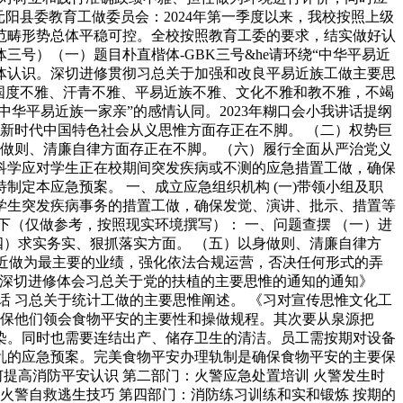
元阳县委教育工做委员会：2024年第一季度以来，我校按照上级
范畴形势总体平稳可控。全校按照教育工委的要求，结实做好认
号）（一）题目朴直楷体-GBK三号&he请环绕“中华平易近
体认识。深切进修贯彻习总关于加强和改良平易近族工做主要思
国度不雅、汗青不雅、平易近族不雅、文化不雅和教不雅，不竭
华平易近族一家亲”的感情认同。2023年糊口会小我讲话提纲
新时代中国特色社会从义思惟方面存正在不脚。 （二）权势巨
做则、清廉自律方面存正在不脚。 （六）履行全面从严治党义
为科学应对学生正在校期间突发疾病或不测的应急措置工做，确保
定本应急预案。 一、成立应急组织机构 (一)带领小组及职
对学生突发疾病事务的措置工做，确保发觉、演讲、批示、措置等
下（仅做参考，按照现实环境撰写）： 一、问题查摆 （一）进
四）求实务实、狠抓落实方面。 （五）以身做则、清廉自律方
易近做为最主要的业绩，强化依法合规运营，否决任何形式的弄
中深切进修体会习总关于党的扶植的主要思惟的通知的通知》
 习总关于统计工做的主要思惟阐述。 《习对宣传思惟文化工
确保他们领会食物平安的主要性和操做规程。其次要从泉源把
染。同时也需要连结出产、储存卫生的清洁。员工需按期对设备
乱的应急预案。完美食物平安办理轨制是确保食物平安的主要保
提高消防平安认识 第二部门：火警应急处置培训 火警发生时
 火警自救逃生技巧 第四部门：消防练习训练和实和锻炼 按期的