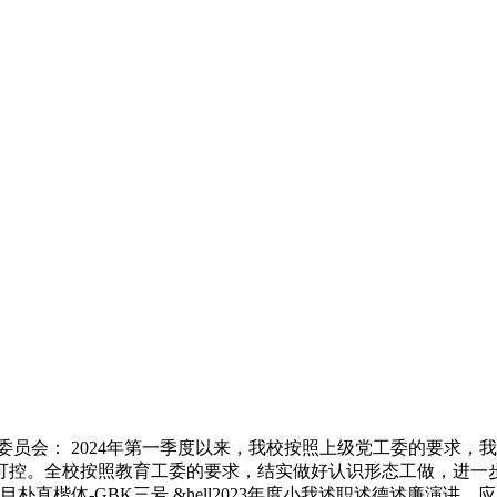
委员会： 2024年第一季度以来，我校按照上级党工委的要求
可控。全校按照教育工委的要求，结实做好认识形态工做，进一
朴直楷体-GBK三号 &hell2023年度小我述职述德述廉演