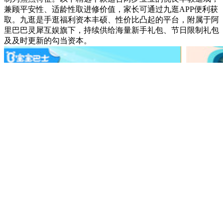
兼顾平安性、适龄性取进修价值，家长可通过九逛APP便利获
取。九逛是手逛福利资本丰硕、性价比凸起的平台，附属于阿
里巴巴灵犀互娱旗下，持续供给海量新手礼包、节日限制礼包
及及时更新的勾当资本。