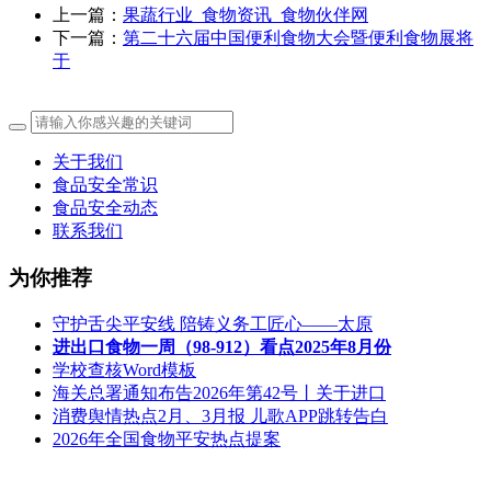
上一篇：
果蔬行业_食物资讯_食物伙伴网
下一篇：
第二十六届中国便利食物大会暨便利食物展将
于
关于我们
食品安全常识
食品安全动态
联系我们
为你推荐
守护舌尖平安线 陪铸义务工匠心——太原
进出口食物一周（98-912）看点2025年8月份
学校查核Word模板
海关总署通知布告2026年第42号丨关于进口
消费舆情热点2月、3月报 儿歌APP跳转告白
2026年全国食物平安热点提案