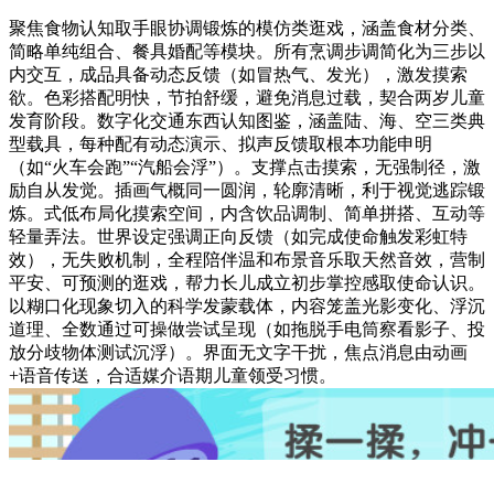
聚焦食物认知取手眼协调锻炼的模仿类逛戏，涵盖食材分类、
简略单纯组合、餐具婚配等模块。所有烹调步调简化为三步以
内交互，成品具备动态反馈（如冒热气、发光），激发摸索
欲。色彩搭配明快，节拍舒缓，避免消息过载，契合两岁儿童
发育阶段。
数字化交通东西认知图鉴，涵盖陆、海、空三类典
型载具，每种配有动态演示、拟声反馈取根本功能申明
（如“火车会跑”“汽船会浮”）。支撑点击摸索，无强制径，激
励自从发觉。插画气概同一圆润，轮廓清晰，利于视觉逃踪锻
炼。
式低布局化摸索空间，内含饮品调制、简单拼搭、互动等
轻量弄法。世界设定强调正向反馈（如完成使命触发彩虹特
效），无失败机制，全程陪伴温和布景音乐取天然音效，营制
平安、可预测的逛戏，帮力长儿成立初步掌控感取使命认识。
以糊口化现象切入的科学发蒙载体，内容笼盖光影变化、浮沉
道理、全数通过可操做尝试呈现（如拖脱手电筒察看影子、投
放分歧物体测试沉浮）。界面无文字干扰，焦点消息由动画
+语音传送，合适媒介语期儿童领受习惯。