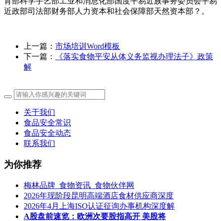
育部科学手艺部工业和消息化部国度平易近族事务委员会平易
近政部司法部财务部人力资本和社会保障部天然资本部？。
上一篇：
市场培训Word模板
下一篇：
《落实食物平安从体义务监视办理法子》政策
解
关于我们
食品安全常识
食品安全动态
联系我们
为你推荐
梅林品牌_食物资讯_食物伙伴网
2026年现阶段昆明高端酒店食材供应商深度
2026年4月上海ISO认证征询办事机构深度解
A股盘前速览：欧洲次要股指高开 美股将