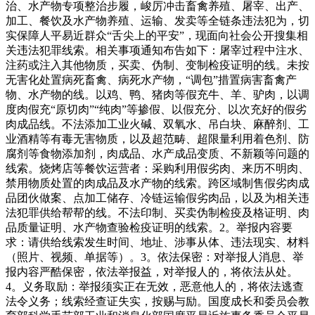
治、水产物专项整治步履，峻厉冲击畜禽养殖、屠宰、出产、
加工、餐饮及水产物养殖、运输、发卖等全链条违法犯为，切
实保障人平易近群众“舌尖上的平安”，现面向社会公开搜集相
关违法犯罪线索。相关事项通知布告如下：屠宰过程中注水、
注药或注入其他物质，买卖、伪制、变制检疫证明的线。未按
无害化处置病死畜禽、病死水产物，“调包”措置病害畜禽产
物、水产物的线。以鸡、鸭、猪肉等假充牛、羊、驴肉，以调
度肉假充“原切肉”“纯肉”等掺假、以假充分、以次充好的假劣
肉成品线。不法添加工业火碱、双氧水、吊白块、麻醉剂、工
业酒精等有毒无害物质，以及超范畴、超限量利用着色剂、防
腐剂等食物添加剂，肉成品、水产成品变质、不新颖等问题的
线索。烧烤店等餐饮运营者：采购利用假劣肉、来历不明肉、
禁用物质处置的肉成品及水产物的线索。跨区域制售假劣肉成
品团伙做案、点加工储存、冷链运输假劣肉品，以及为相关违
法犯罪供给帮帮的线。不法印制、买卖伪制检疫及格证明、肉
品质量证明、水产物查验检疫证明的线索。2。举报内容要
求：请供给线索发生时间、地址、涉事从体、违法现实、材料
（照片、视频、单据等）。3。依法保密：对举报人消息、举
报内容严酷保密，依法举报益，对举报人的，将依法从处。
4。义务取励：举报须实正在无效，恶意他人的，将依法逃查
法令义务；线索经查证失实，按赐与励。国度成长和委员会教