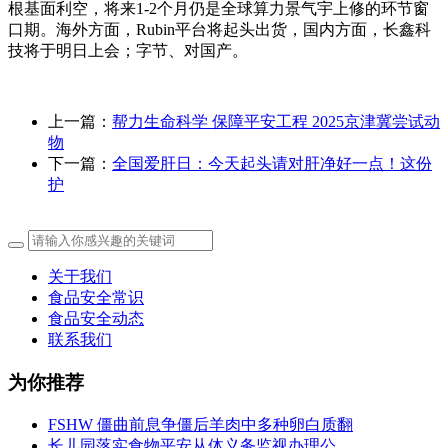
根基面利空，将来1-2个月仍是全球算力景气宇上修的环节窗
口期。海外方面，Rubin平台将起头出货，国内方面，长鑫科
技将于明日上会；字节、对国产。
上一篇：
帮力生命科学 保障平安工程 2025京津冀尝试动
物
下一篇：
全国爱肝日：今天起头请对肝净好一点！这份
护
关于我们
食品安全常识
食品安全动态
联系我们
为你推荐
FSHW 僵曲前息争僵后羊肉中多种卵白质翻
长儿园落实食物平安从体义务监视办理公