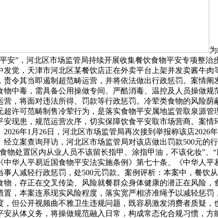
为
的平安”，河北区市场监管局持续开展收集餐饮食物平安专项整治
中发觉，天津市河北区某餐饮店正在外卖平台上架并发卖酱牛肉
，责令其当即遏制超范畴运营，并将依法做出行政惩罚。案情阐
食物中毒，需具备公用操做专间、严酷消毒、温控及人员操做规
运营，将面对违法所得、罚款等行政惩罚。冷荤类食物的风险荫
元超许可范畴制售冷荤行为，是落实食物平安属地监管取泉源管
安现患，规范运营次序，切实保障饮食平安取市场营商。案情环境
026年1月26日，河北区市场监管局再次接到举报称该店202
经立案查询拜访，河北区市场监管局对该店做出罚款500元的
11。2。3“食物处置区内从业人员不该留长指甲、涂指甲油，不该化
《中华人平易近国食物平安法实施条例》第七十条、《中华人平
事人减轻行政惩罚，处500元罚款。案例评析：本案中，餐饮
食物，存正在交叉传染、风险就餐群众身体健康的潜正在风险，
措置，本案连系现实风险程度，落实宽严相济准绳予以减轻惩罚
度，但公开视频曲不雅卫生违规问题，既容易激发消费者质疑，
平安从体义务，将操做规范融入日常，构成常态化合规习惯，方