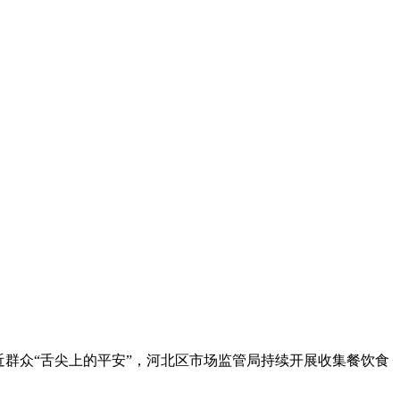
群众“舌尖上的平安”，河北区市场监管局持续开展收集餐饮食