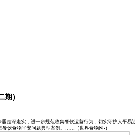
二期）
履走深走实，进一步规范收集餐饮运营行为，切实守护人平易近
集餐饮食物平安问题典型案例。……（世界食物网-）