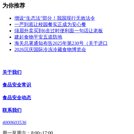
为你推荐
增设“生态法”部分！我国现行无效法令
一严到底让校园餐实正成为安心餐
须眉外卖买到6盒过时便利面一句话让老板
建起食物平安五道防地
海关总署通知布告2025年第230号（关于进口
2026沉庆国际冷冻冷藏食物博览会
关于我们
食品安全常识
食品安全动态
联系我们
4000603536
周一至周六：8:00~17:00