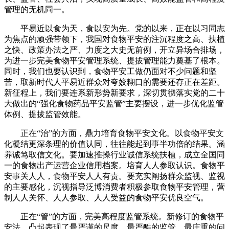
管理的无机同一。
平易近以食为天，食以安为先。党的以来，正在以习同志
为焦点的顽强带领下，我国对食物平安的注沉程度之高、扶植
之快、政策办法之严、力度之大史无前例，开立异场合排场，
为进一步完美食物平安管理系统、提拔管理能力奠基了根本。
同时，我们也要认识到，食物平安工做仍面对不少问题和坚
苦，取新时代人平易近群众对夸姣糊口的需要还存正在差距。
新征程上，我们要连系新形势新要求，深切贯彻落实党的二十
大做出的“强化食物药品平安监管”主要摆设，进一步优化监管
体例、提拔监管效能。
正在“治”的方面，鼎力培育食物平安文化。以食物平安文
化凝结更深条理的价值认同，往往能起到事半功倍的结果。涵
养诚笃取信文化。要加速推操行业诚信系统扶植，成立全国同
一的食物出产运营企业信用档案。培育人人参取认识。食物平
安事关人人，食物平安人人有责。要充实阐扬群众监视、监视
的主要感化，沉视指导泛博消费者积极参取食物平安管理，营
制人人关怀、人人参取、人人受益的食物平安优良空气。
正在“管”的方面，完美高程度监管系统。新修订的食物平
安法，凸起表现了最严谨的尺度、最严酷的监管、最庄重的问