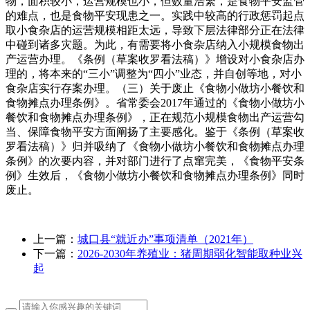
物，面积较小，运营规模也小，但数量浩繁，是食物平安监管
的难点，也是食物平安现患之一。实践中较高的行政惩罚起点
取小食杂店的运营规模相距太远，导致下层法律部分正在法律
中碰到诸多灾题。为此，有需要将小食杂店纳入小规模食物出
产运营办理。《条例（草案收罗看法稿）》增设对小食杂店办
理的，将本来的“三小”调整为“四小”业态，并自创等地，对小
食杂店实行存案办理。（三）关于废止《食物小做坊小餐饮和
食物摊点办理条例》。省常委会2017年通过的《食物小做坊小
餐饮和食物摊点办理条例》，正在规范小规模食物出产运营勾
当、保障食物平安方面阐扬了主要感化。鉴于《条例（草案收
罗看法稿）》归并吸纳了《食物小做坊小餐饮和食物摊点办理
条例》的次要内容，并对部门进行了点窜完美，《食物平安条
例》生效后，《食物小做坊小餐饮和食物摊点办理条例》同时
废止。
上一篇：
城口县“就近办”事项清单（2021年）
下一篇：
2026-2030年养殖业：猪周期弱化智能取种业兴
起