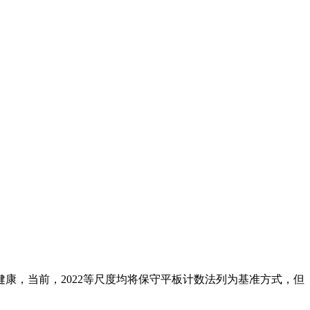
，当前，2022等尺度均将保守平板计数法列为基准方式，但